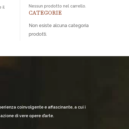
Nessun prodotto nel carrello.
 il
CATEGORIE
Non esiste alcuna categoria
prodotti.
erienza coinvolgente e affascinante, a cui i
zazione di vere opere d’arte.