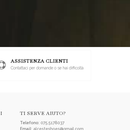
ASSISTENZA CLIENTI

Contattaci per domande o se hai difficoltà
I
TI SERVE AIUTO?
Telefono:
075.5178037
Email:
alcesteshoes@gmail.com