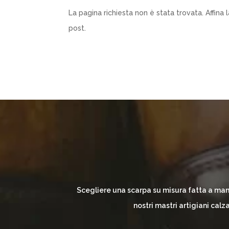
La pagina richiesta non è stata trovata. Affina l
post.
Scegliere una scarpa su misura fatta a mano
nostri mastri artigiani calz