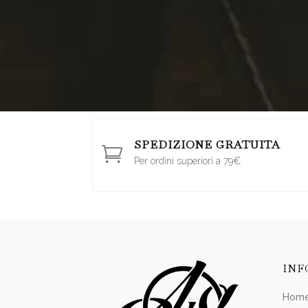
SPEDIZIONE GRATUITA

Per ordini superiori a 79€
INF
Hom