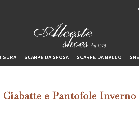
MISURA
SCARPE DA SPOSA
SCARPE DA BALLO
SNE
Ciabatte e Pantofole Inverno