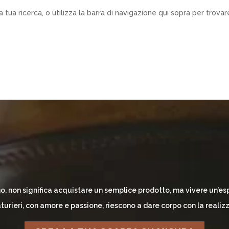
a tua ricerca, o utilizza la barra di navigazione qui sopra per trovare
, non significa acquistare un semplice prodotto, ma vivere un’esp
aturieri, con amore e passione, riescono a dare corpo con la realiz