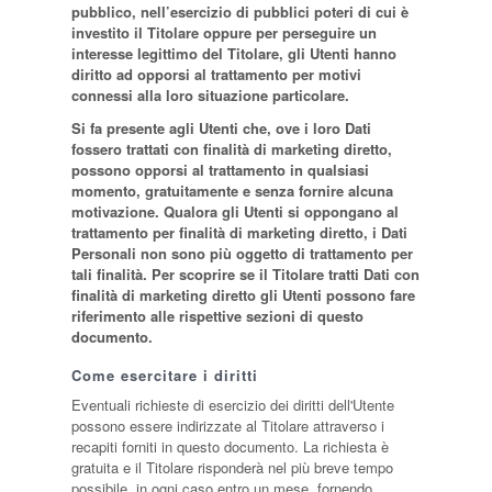
pubblico, nell’esercizio di pubblici poteri di cui è
investito il Titolare oppure per perseguire un
interesse legittimo del Titolare, gli Utenti hanno
diritto ad opporsi al trattamento per motivi
connessi alla loro situazione particolare.
Si fa presente agli Utenti che, ove i loro Dati
fossero trattati con finalità di marketing diretto,
possono opporsi al trattamento in qualsiasi
momento, gratuitamente e senza fornire alcuna
motivazione. Qualora gli Utenti si oppongano al
trattamento per finalità di marketing diretto, i Dati
Personali non sono più oggetto di trattamento per
tali finalità. Per scoprire se il Titolare tratti Dati con
finalità di marketing diretto gli Utenti possono fare
riferimento alle rispettive sezioni di questo
documento.
Come esercitare i diritti
Eventuali richieste di esercizio dei diritti dell'Utente
possono essere indirizzate al Titolare attraverso i
recapiti forniti in questo documento. La richiesta è
gratuita e il Titolare risponderà nel più breve tempo
possibile, in ogni caso entro un mese, fornendo