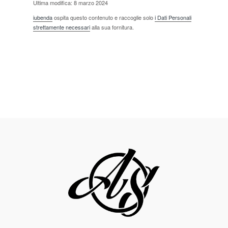
Ultima modifica: 8 marzo 2024
iubenda
ospita questo contenuto e raccoglie solo
i Dati Personali
strettamente necessari
alla sua fornitura.